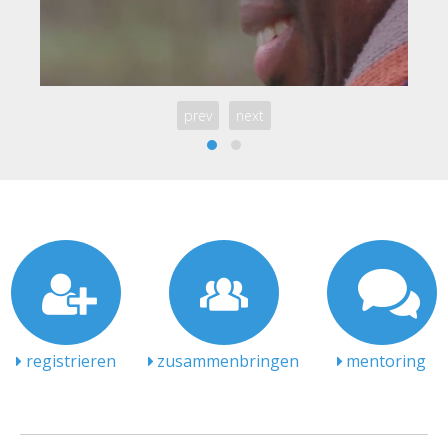
prev
next
registrieren
zusammenbringen
mentoring