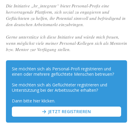
Die Initiative „hr_integrate“ bietet Personal-Profis eine
hervorragende Plattform, sich sozial zu engagieren und
Geflüchteten zu helfen, ihr Potential sinnvoll und befriedigend in
den deutschen Arbeitsmarkt einzubringen.
Gerne unterstütze ich diese Initiative und würde mich freuen,
wenn möglichst viele meiner Personal-Kollegen sich als Mentorin
bzw. Mentor zur Verfügung stellen.
Sie möchten sich als
Personal-Profi
registrieren und
einen oder mehrere geflüchtete Menschen betreuen?
Sie möchten sich als Geflüchteter registrieren und
Unterstützung bei der Arbeitssuche erhalten?
Dann bitte hier klicken.
JETZT REGISTRIEREN